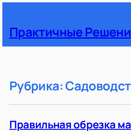
Перейти
к
содержимому
Практичные Решен
Рубрика:
Садоводст
Правильная обрезка ма