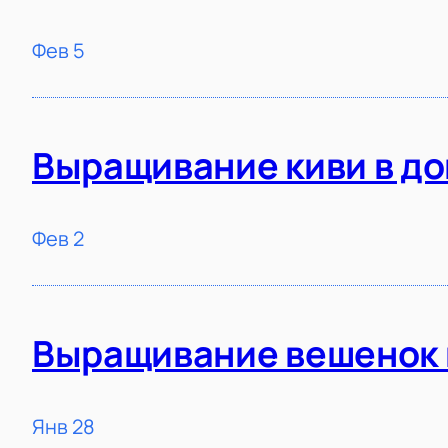
Фев 5
Выращивание киви в до
Фев 2
Выращивание вешенок н
Янв 28