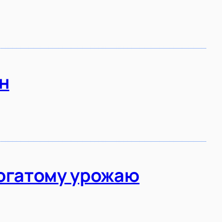
н
богатому урожаю