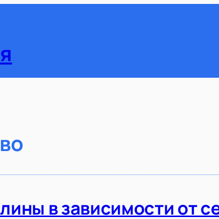
ия
во
лины в зависимости от с